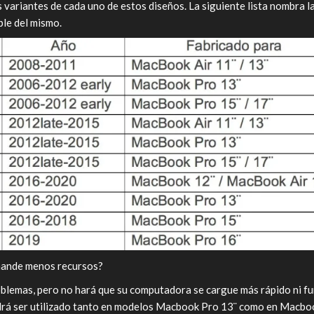
s variantes de cada uno de estos diseños. La siguiente lista nombra 
le del mismo.
mande menos recursos?
oblemas, pero no hará que su computadora se cargue más rápido ni f
á ser utilizado tanto en modelos Macbook Pro 13¨ como en Macbook