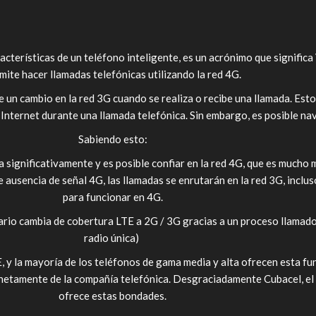
cterísticas de un teléfono inteligente, es un acrónimo que significa
mite hacer llamadas telefónicas utilizando la red 4G.
un cambio en la red 3G cuando se realiza o recibe una llamada. Esto 
 Internet durante una llamada telefónica. Sin embargo, es posible na
Sabiendo esto:
a significativamente y es posible confiar en la red 4G, que es mucho 
 ausencia de señal 4G, las llamadas se enrutarán en la red 3G, inclus
para funcionar en 4G.
suario cambia de cobertura LTE a 2G / 3G gracias a un proceso llama
radio única)
E, y la mayoría de los teléfonos de gama media y alta ofrecen esta fu
 netamente de la compañía telefónica. Desgraciadamente Cubacel, el 
ofrece estas bondades.