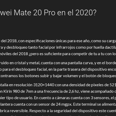
wei Mate 20 Pro en el 2020?
del 2018, con especificaciones únicas para ese año, como su carga
ra y desbloqueo tanto facial por infrarrojos como por huella dactil
óviles del 2018 ¿pero es suficiente para competir de tu a tu con l
do en cristal y metal, cuenta con una pantalla curva, y en el bord
jo para el desbloqueo facial, en la parte trasera del dispositivo 
contramos los botones subir y bajar volumen y el botón de bloque
talla en resolución 3120×1440 con una densidad de pixeles de 521 p
ilicon Kirin 980 de 7nm a una frecuencia de 2,6 hz, viene acompa
er tipo de usuario. En cuento a cámaras cuenta con 3 sensores, el
elantera cuenta con un sensor de 24 mgpx. Este terminal se alimen
brica reversible. Respecto a la seguridad del dispositivo este cu