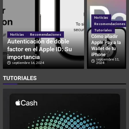
Noticias
Recomendaciones
Tutoriales
Noticias
Recomendaciones
Cómo añadir
Autenticación de doble
Apple Pay a la
factor en el Apple ID: Su
Wallet de tu
iPhone
importancia
septiembre 11,
septiembre 16, 2024
2024
TUTORIALES