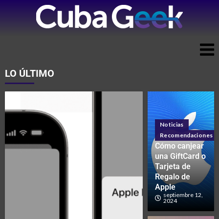
LO ÚLTIMO
Noticias
Recomendaciones
Cómo canjear
una GiftCard o
Tarjeta de
Regalo de
Apple
septiembre 12,
2024