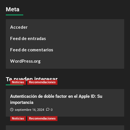
Meta
Acceder
Feed de entradas
Feed de comentarios
WordPress.org
Te pueden interesar
Noticias
Recomendaciones
Autenticación de doble factor en el Apple ID: Su
importancia
septiembre 16, 2024
0
Noticias
Recomendaciones