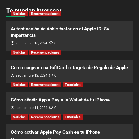
Te pueden interesar
Noticias
Recomendaciones
Autenticación de doble factor en el Apple ID: Su
importancia
septiembre 16, 2024
0
Noticias
Recomendaciones
Cómo canjear una GiftCard o Tarjeta de Regalo de Apple
septiembre 12, 2024
0
Noticias
Recomendaciones
Tutoriales
Cómo añadir Apple Pay a la Wallet de tu iPhone
septiembre 11, 2024
0
Noticias
Recomendaciones
Tutoriales
Cómo activar Apple Pay Cash en tu iPhone