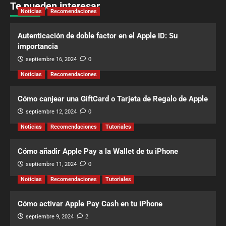
Te pueden interesar
Noticias
Recomendaciones
Autenticación de doble factor en el Apple ID: Su
importancia
septiembre 16, 2024
0
Noticias
Recomendaciones
Cómo canjear una GiftCard o Tarjeta de Regalo de Apple
septiembre 12, 2024
0
Noticias
Recomendaciones
Tutoriales
Cómo añadir Apple Pay a la Wallet de tu iPhone
septiembre 11, 2024
0
Noticias
Recomendaciones
Tutoriales
Cómo activar Apple Pay Cash en tu iPhone
septiembre 9, 2024
2