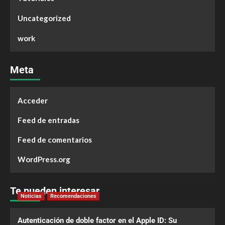
Uncategorized
work
Meta
Acceder
Feed de entradas
Feed de comentarios
WordPress.org
Te pueden interesar
Noticias
Recomendaciones
Autenticación de doble factor en el Apple ID: Su