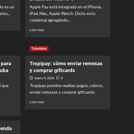
lo es un
Apple Pay está integrado en el iPhone,
Noticias
Recomendaciones
ios...
iPad, Mac, Apple Watch. Dicho esto
Autenticación de doble
comienza agregándo...
factor en el Apple ID: Su
importancia
Leer más
1
Noticias
Recomendaciones
Tutoriales
Cómo canjear una
GiftCard o Tarjeta de
Regalo de Apple
 para
Tropipay: cómo enviar remesas
2
Cuba
y comprar giftcards
enero 4, 2024
0
Noticias
Recomendaciones
Tutoriales
l que
Tropipay permite realizar pagos, cobros,
Cómo añadir Apple Pay a
enviar remesas y comprar giftcards.
la Wallet de tu iPhone
3
Leer más
Noticias
Recomendaciones
Tutoriales
Cómo activar Apple Pay
genda
Cash en tu iPhone
4