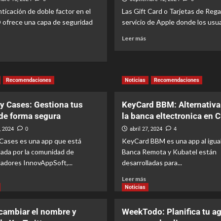
ticación de doble factor en el
Las Gift Card o Tarjetas de Rega
 ofrece una capa de seguridad
servicio de Apple donde los usuar
Leer más
Recomendaciones
Noticias
Recomendaciones
y Cases: Gestiona tus
KeyCard BBM: Alternativa
de forma segura
la banca eltectronica en 
, 2024
0
abril 27, 2024
4
Cases es una app que está
KeyCard BBM es una app al igua
lada por la comunidad de
Banca Remota y Kubatel están
ladores InnovAppSoft,...
desarrolladas para...
Leer más
Noticias
ambiar el nombre y
WeekTodo: Planifica tu a