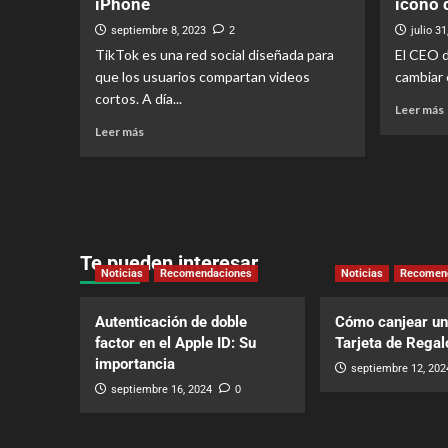
iPhone
icono 
septiembre 8, 2023
2
julio 31
TikTok es una red social diseñada para
El CEO d
que los usuarios compartan videos
cambiar e
cortos. A día...
Leer más
Leer más
Te pueden interesar
Noticias
Recomendaciones
Noticias
Recomen
Autenticación de doble
Cómo canjear un
factor en el Apple ID: Su
Tarjeta de Regal
importancia
septiembre 12, 202
septiembre 16, 2024
0