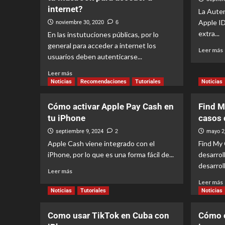
internet?
La Auten
Apple ID
noviembre 30, 2020
6
extra...
En las instutuciones públicas, por lo
general para acceder a internet los
Leer más
usuarios deben autenticarse...
Leer más
Noticias
Recomendaciones
Tutoriales
Noticias
Cómo activar Apple Pay Cash en
Find M
tu iPhone
casos 
septiembre 9, 2024
2
mayo 2
Apple Cash viene integrado con el
Find My 
iPhone, por lo que es una forma fácil de...
desarrol
desarrol
Leer más
Leer más
Noticias
Tutoriales
Noticias
Como usar TikTok en Cuba con
Cómo c