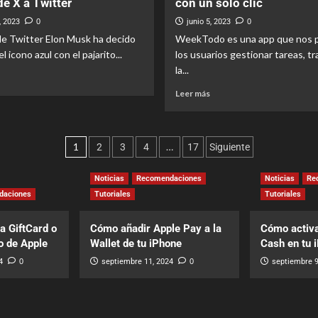
de X a Twitter
con un solo clic
, 2023
0
junio 5, 2023
0
e Twitter Elon Musk ha decido
WeekTodo es una app que nos p
l icono azul con el pajarito...
los usuarios gestionar tareas, tr
la...
Leer más
1
…
2
3
4
17
Siguiente
Noticias
Recomendaciones
Noticias
Re
daciones
Tutoriales
Tutoriales
a GiftCard o
Cómo añadir Apple Pay a la
Cómo activa
o de Apple
Wallet de tu iPhone
Cash en tu 
4
0
septiembre 11, 2024
0
septiembre 9