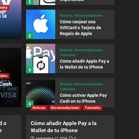
1
iales
 la
Noticias
Recomendaciones
Cómo canjear una
GiftCard o Tarjeta de
Regalo de Apple
2
Noticias
Recomendaciones
Tutoriales
Cómo añadir Apple Pay a
Noticias
Re
la Wallet de tu iPhone
3
 una GiftCard o
Cómo
iales
 Cash
galo de Apple
Noticias
Recomendaciones
de t
Tutoriales
Cómo activar Apple Pay
septiembre 
Cash en tu iPhone
4
Noticias
Recomendaciones
Tutoriales
Noticias
Recomendaciones
d o
Cómo añadir Apple Pay a la
Find My Cases: Gestiona
e
Wallet de tu iPhone
tus casos de forma
segura
5
septiembre 11, 2024
0