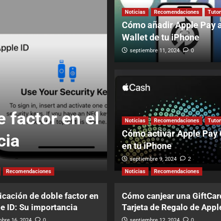
Noticias
Recomendaciones
Tutor
Cómo añadir Apple Pay a
Wallet de tu iPhone
septiembre 11, 2024
0
Noticias
Recomendaciones
 factor en el
Cómo canjear
Noticias
Recomendaciones
Tutor
Cómo activar Apple Pay
cia
Tarjeta de Re
en tu iPhone
septiembre 12, 2024
septiembre 9, 2024
0
2
Recomendaciones
Noticias
Recomendaciones
icación de doble factor en
Cómo canjear una GiftCar
le ID: Su importancia
Tarjeta de Regalo de Appl
bre 16, 2024
0
septiembre 12, 2024
0