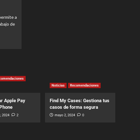
Noticias
Recomendaciones
Find My Cases: Gestiona
ermite a
tus casos de forma
abajo de
segura
5
comendaciones
Noticias
Recomendaciones
r Apple Pay
Find My Cases: Gestiona tus
iPhone
casos de forma segura
, 2024
2
mayo 2, 2024
0