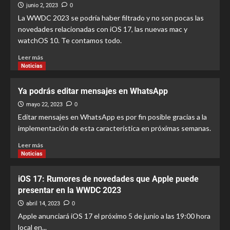
iPhone
junio 2, 2023
0
4
La WWDC 2023 se podría haber filtrado y no son pocas las
novedades relacionadas con iOS 17, las nuevas mac y
Noticias
Recomendaciones
watchOS 10. Te contamos todo.
Find My Cases: Gestiona tus casos de
forma segura
Leer más
5
Noticias
Ya podrás editar mensajes en WhatsApp
Noticias
Recomendaciones
Autenticación de doble factor en el
mayo 22, 2023
0
Apple ID: Su importancia
Editar mensajes en WhatsApp es por fin posible gracias a la
1
implementación de esta característica en próximas semanas.
Leer más
Noticias
Recomendaciones
Noticias
Cómo canjear una GiftCard o Tarjeta
de Regalo de Apple
iOS 17: Rumores de novedades que Apple puede
2
presentar en la WWDC 2023
abril 14, 2023
0
Noticias
Recomendaciones
Tutoriales
Apple anunciará iOS 17 el próximo 5 de junio a las 19:00 hora
Cómo añadir Apple Pay a la Wallet de
tu iPhone
local en...