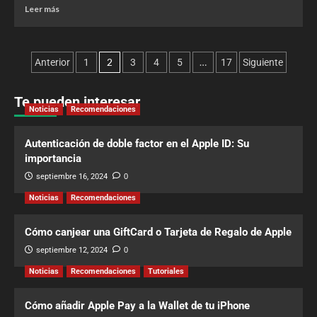
Leer más
2
…
Anterior
1
3
4
5
17
Siguiente
Te pueden interesar
Noticias
Recomendaciones
Autenticación de doble factor en el Apple ID: Su
importancia
septiembre 16, 2024
0
Noticias
Recomendaciones
Cómo canjear una GiftCard o Tarjeta de Regalo de Apple
septiembre 12, 2024
0
Noticias
Recomendaciones
Tutoriales
Cómo añadir Apple Pay a la Wallet de tu iPhone