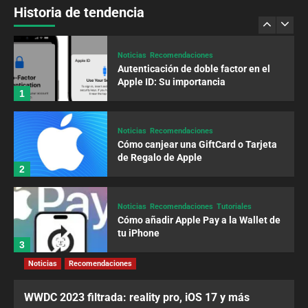
forma segura
Historia de tendencia
5
Noticias
Recomendaciones
Autenticación de doble factor en el
Apple ID: Su importancia
1
Noticias
Recomendaciones
Cómo canjear una GiftCard o Tarjeta
de Regalo de Apple
2
Noticias
Recomendaciones
Tutoriales
Cómo añadir Apple Pay a la Wallet de
tu iPhone
3
Noticias
Recomendaciones
Noticias
Recomendaciones
Tutoriales
Cómo activar Apple Pay Cash en tu
WWDC 2023 filtrada: reality pro, iOS 17 y más