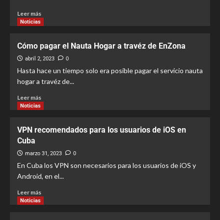
3
Leer más
Noticias
Noticias
Recomendaciones
Tutoriales
Cómo activar Apple Pay Cash en tu
Cómo pagar el Nauta Hogar a travéz de EnZona
iPhone
4
abril 2, 2023
0
Hasta hace un tiempo solo era posible pagar el servicio nauta
hogar a travéz de...
Noticias
Recomendaciones
Find My Cases: Gestiona tus casos de
Leer más
forma segura
Noticias
5
VPN recomendados para los usuarios de iOS en
Cuba
marzo 31, 2023
0
En Cuba los VPN son necesarios para los usuarios de iOS y
Android, en el...
Leer más
Noticias