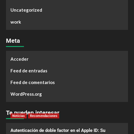
Uncategorized
work
Meta
Acceder
Feed de entradas
Feed de comentarios
WordPress.org
Te pueden interesar
Noticias
Recomendaciones
Autenticación de doble factor en el Apple ID: Su