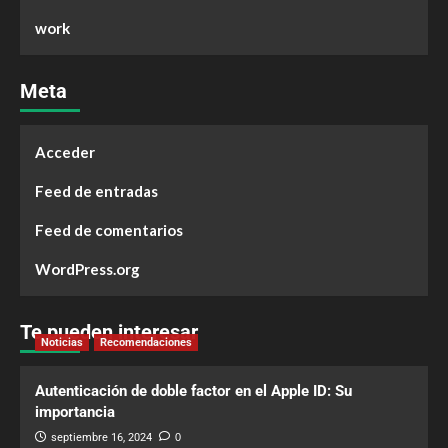
work
Meta
Acceder
Feed de entradas
Feed de comentarios
WordPress.org
Te pueden interesar
Noticias
Recomendaciones
Autenticación de doble factor en el Apple ID: Su
importancia
septiembre 16, 2024
0