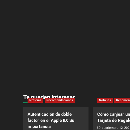
Te pueden interesar
Noticias
Recomendaciones
Noticias
Recomen
Autenticación de doble
Cómo canjear un
factor en el Apple ID: Su
Tarjeta de Regal
importancia
septiembre 12, 202