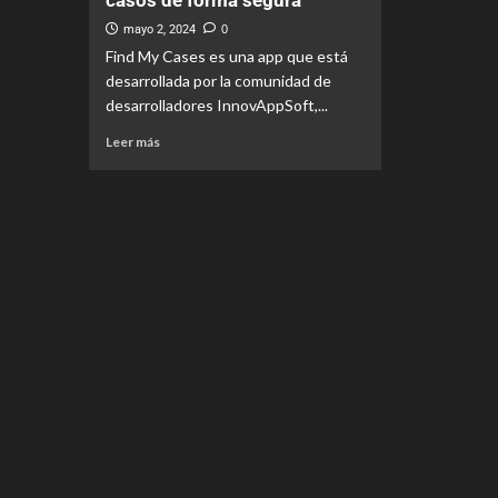
casos de forma segura
mayo 2, 2024
0
Find My Cases es una app que está
desarrollada por la comunidad de
desarrolladores InnovAppSoft,...
Leer más