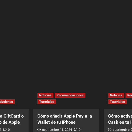
Noticias
Recomendaciones
Noticias
Re
daciones
Tutoriales
Tutoriales
a GiftCard o
Cómo añadir Apple Pay a la
Cómo activa
o de Apple
Wallet de tu iPhone
Cash en tu 
4
0
septiembre 11, 2024
0
septiembre 9