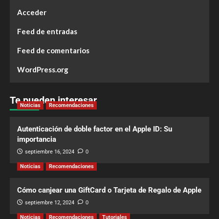
Acceder
Feed de entradas
Feed de comentarios
WordPress.org
Te pueden interesar
Noticias
Recomendaciones
Autenticación de doble factor en el Apple ID: Su
importancia
septiembre 16, 2024
0
Noticias
Recomendaciones
Cómo canjear una GiftCard o Tarjeta de Regalo de Apple
septiembre 12, 2024
0
Noticias
Recomendaciones
Tutoriales