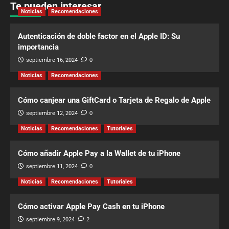
Te pueden interesar
Noticias
Recomendaciones
Autenticación de doble factor en el Apple ID: Su
importancia
septiembre 16, 2024
0
Noticias
Recomendaciones
Cómo canjear una GiftCard o Tarjeta de Regalo de Apple
septiembre 12, 2024
0
Noticias
Recomendaciones
Tutoriales
Cómo añadir Apple Pay a la Wallet de tu iPhone
septiembre 11, 2024
0
Noticias
Recomendaciones
Tutoriales
Cómo activar Apple Pay Cash en tu iPhone
septiembre 9, 2024
2