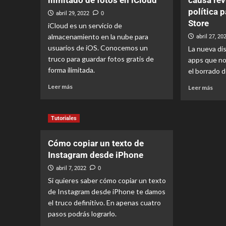
ilimitado de fotos en iCloud
causa re
política 
abril 29, 2022
0
Store
iCloud es un servicio de
almacenamiento en la nube para
abril 27, 20
usuarios de iOS. Conocemos un
La nueva di
truco para guardar fotos gratis de
apps que no
forma ilimitada.
el borrado d
Leer más
Leer más
Tutoriales
Cómo copiar un texto de
Instagram desde iPhone
abril 7, 2022
0
Si quieres saber cómo copiar un texto
de Instagram desde iPhone te damos
el truco definitivo. En apenas cuatro
pasos podrás lograrlo.