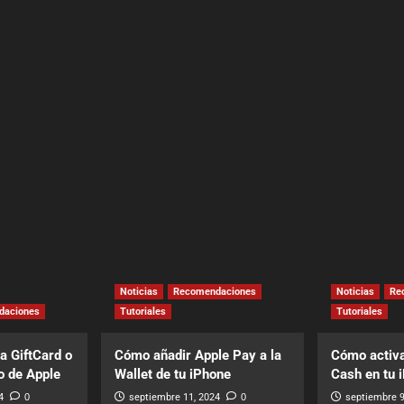
Noticias
Recomendaciones
Noticias
Re
daciones
Tutoriales
Tutoriales
a GiftCard o
Cómo añadir Apple Pay a la
Cómo activa
o de Apple
Wallet de tu iPhone
Cash en tu 
4
0
septiembre 11, 2024
0
septiembre 9