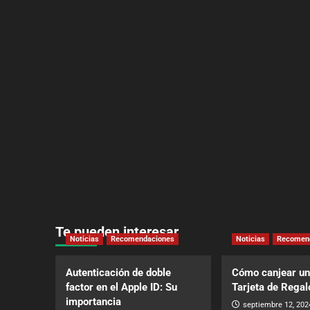
Te pueden interesar
Noticias
Recomendaciones
Noticias
Recomen
Autenticación de doble
Cómo canjear un
factor en el Apple ID: Su
Tarjeta de Regal
importancia
septiembre 12, 202