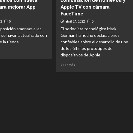
vuelos con nueva
combinación de HomePod y
para mejorar App
Apple TV con cámara
FaceTime
22
0
abril 24, 2022
0
sposición amenaza a las
El periodista tecnológico Mark
 se hayan actualizado con
Gurman ha hecho declaraciones
e la tienda.
confiables sobre el desarrollo de uno
de los últimos prototipos de
dispositivos de Apple.
Leer más