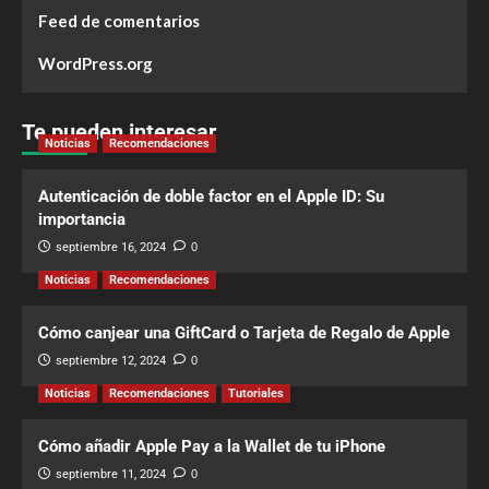
Feed de comentarios
WordPress.org
Te pueden interesar
Noticias
Recomendaciones
Autenticación de doble factor en el Apple ID: Su
importancia
septiembre 16, 2024
0
Noticias
Recomendaciones
Cómo canjear una GiftCard o Tarjeta de Regalo de Apple
septiembre 12, 2024
0
Noticias
Recomendaciones
Tutoriales
Cómo añadir Apple Pay a la Wallet de tu iPhone
septiembre 11, 2024
0