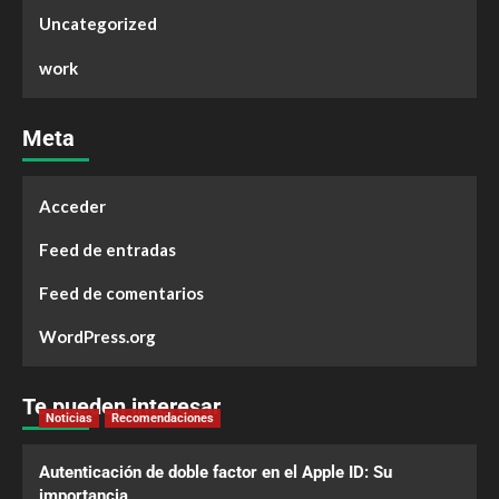
Uncategorized
work
Meta
Acceder
Feed de entradas
Feed de comentarios
WordPress.org
Te pueden interesar
Noticias
Recomendaciones
Autenticación de doble factor en el Apple ID: Su
importancia