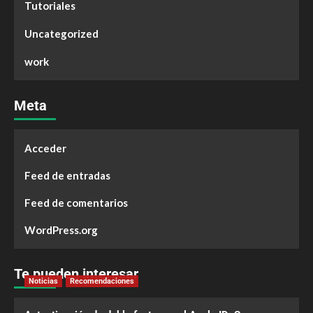
Tutoriales
Uncategorized
work
Meta
Acceder
Feed de entradas
Feed de comentarios
WordPress.org
Te pueden interesar
Noticias
Recomendaciones