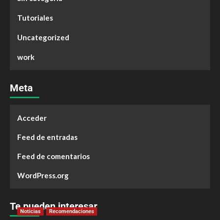
Tutoriales
Uncategorized
work
Meta
Acceder
Feed de entradas
Feed de comentarios
WordPress.org
Te pueden interesar
Noticias
Recomendaciones