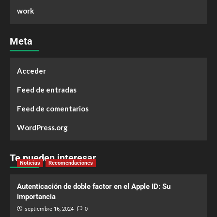
work
Meta
Acceder
Feed de entradas
Feed de comentarios
WordPress.org
Te pueden interesar
Noticias
Recomendaciones
Autenticación de doble factor en el Apple ID: Su
importancia
septiembre 16, 2024
0