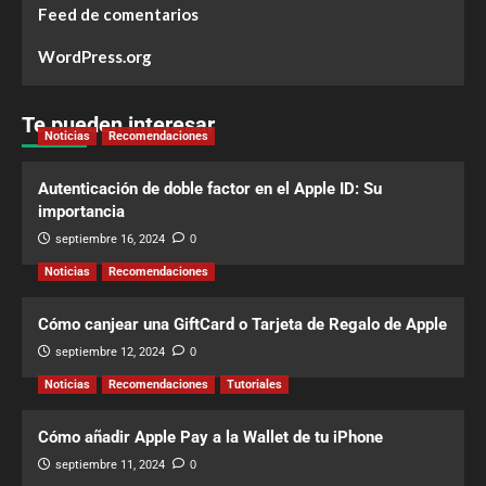
Feed de comentarios
WordPress.org
Te pueden interesar
Noticias
Recomendaciones
Autenticación de doble factor en el Apple ID: Su
importancia
septiembre 16, 2024
0
Noticias
Recomendaciones
Cómo canjear una GiftCard o Tarjeta de Regalo de Apple
septiembre 12, 2024
0
Noticias
Recomendaciones
Tutoriales
Cómo añadir Apple Pay a la Wallet de tu iPhone
septiembre 11, 2024
0