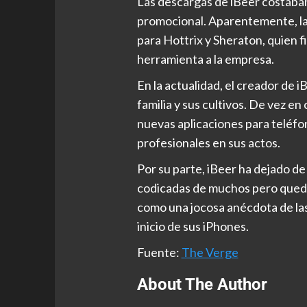
Las descargas de iBeer costaban 
promocional. Aparentemente, la
para Hottrix y Sheraton, quien 
herramienta a la empresa.
En la actualidad, el creador de i
familia y sus cultivos. De vez en
nuevas aplicaciones para teléf
profesionales en sus actos.
Por su parte, iBeer ha dejado de 
codicadas de muchos pero queda
como una jocosa anécdota de la
inicio de sus iPhones.
Fuente:
The Verge
About The Author