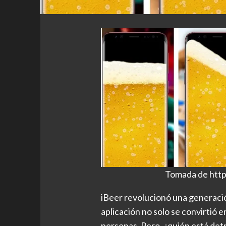
Tomada de http
iBeer revolucionó una generaci
aplicación no solo se convirtió e
personas. Pero, ¿quién está det