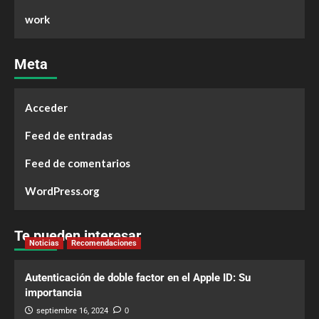
work
Meta
Acceder
Feed de entradas
Feed de comentarios
WordPress.org
Te pueden interesar
Noticias
Recomendaciones
Autenticación de doble factor en el Apple ID: Su
importancia
septiembre 16, 2024
0