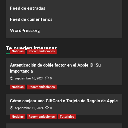
Feed de entradas
Feed de comentarios
WordPress.org
Te pueden interesar
Noticias
Recomendaciones
Autenticación de doble factor en el Apple ID: Su
importancia
septiembre 16, 2024
0
Noticias
Recomendaciones
Cómo canjear una GiftCard o Tarjeta de Regalo de Apple
septiembre 12, 2024
0
Noticias
Recomendaciones
Tutoriales