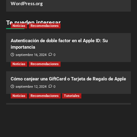
WordPress.org
Te pueden interesar
Noticias
Recomendaciones
Autenticación de doble factor en el Apple ID: Su
importancia
septiembre 16, 2024
0
Noticias
Recomendaciones
Cómo canjear una GiftCard o Tarjeta de Regalo de Apple
septiembre 12, 2024
0
Noticias
Recomendaciones
Tutoriales
Cómo añadir Apple Pay a la Wallet de tu iPhone
septiembre 11, 2024
0
Noticias
Recomendaciones
Tutoriales