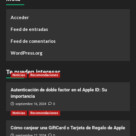
Acceder
Feed de entradas
Feed de comentarios
WordPress.org
Te pueden interesar
Noticias
Recomendaciones
Autenticación de doble factor en el Apple ID: Su
importancia
septiembre 16, 2024
0
Noticias
Recomendaciones
Cómo canjear una GiftCard o Tarjeta de Regalo de Apple
septiembre 12, 2024
0