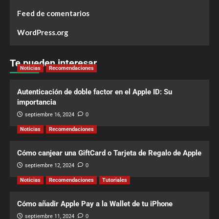
Feed de comentarios
WordPress.org
Te pueden interesar
Noticias
Recomendaciones
Autenticación de doble factor en el Apple ID: Su
importancia
septiembre 16, 2024
0
Noticias
Recomendaciones
Cómo canjear una GiftCard o Tarjeta de Regalo de Apple
septiembre 12, 2024
0
Noticias
Recomendaciones
Tutoriales
Cómo añadir Apple Pay a la Wallet de tu iPhone
septiembre 11, 2024
0