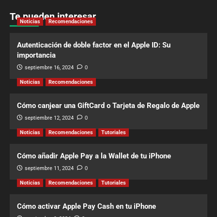
Te pueden interesar
Noticias
Recomendaciones
Autenticación de doble factor en el Apple ID: Su
importancia
septiembre 16, 2024
0
Noticias
Recomendaciones
Cómo canjear una GiftCard o Tarjeta de Regalo de Apple
septiembre 12, 2024
0
Noticias
Recomendaciones
Tutoriales
Cómo añadir Apple Pay a la Wallet de tu iPhone
septiembre 11, 2024
0
Noticias
Recomendaciones
Tutoriales
Cómo activar Apple Pay Cash en tu iPhone