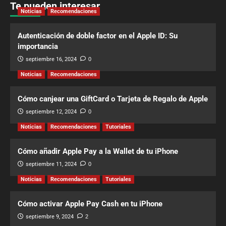
Te pueden interesar
Noticias
Recomendaciones
Autenticación de doble factor en el Apple ID: Su
importancia
septiembre 16, 2024
0
Noticias
Recomendaciones
Cómo canjear una GiftCard o Tarjeta de Regalo de Apple
septiembre 12, 2024
0
Noticias
Recomendaciones
Tutoriales
Cómo añadir Apple Pay a la Wallet de tu iPhone
septiembre 11, 2024
0
Noticias
Recomendaciones
Tutoriales
Cómo activar Apple Pay Cash en tu iPhone
septiembre 9, 2024
2