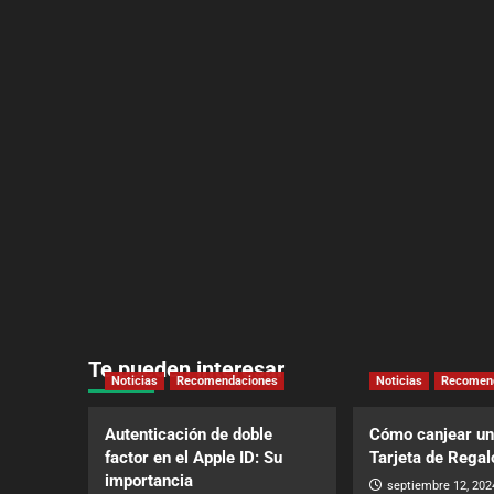
Te pueden interesar
Noticias
Recomendaciones
Noticias
Recomen
Autenticación de doble
Cómo canjear un
factor en el Apple ID: Su
Tarjeta de Regal
importancia
septiembre 12, 202