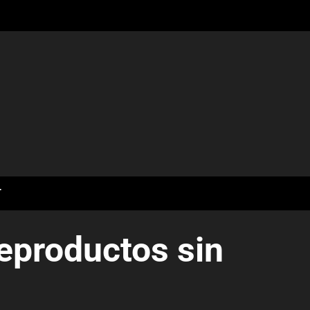
T
teproductos sin