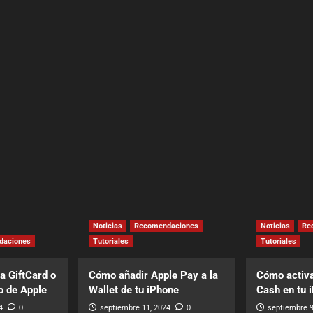
Noticias
Recomendaciones
Noticias
Re
daciones
Tutoriales
Tutoriales
a GiftCard o
Cómo añadir Apple Pay a la
Cómo activa
o de Apple
Wallet de tu iPhone
Cash en tu 
4
0
septiembre 11, 2024
0
septiembre 9