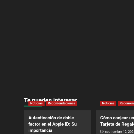
Te pueden interesar
Noticias
Recomendaciones
Noticias
Recomen
Autenticación de doble
Cómo canjear un
factor en el Apple ID: Su
Tarjeta de Regal
importancia
septiembre 12, 202