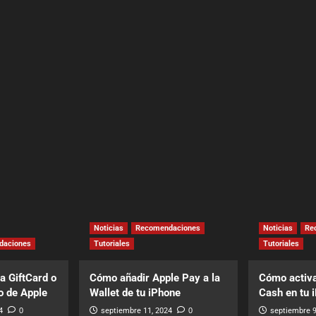
Noticias
Recomendaciones
Noticias
Re
daciones
Tutoriales
Tutoriales
a GiftCard o
Cómo añadir Apple Pay a la
Cómo activa
o de Apple
Wallet de tu iPhone
Cash en tu 
4
0
septiembre 11, 2024
0
septiembre 9