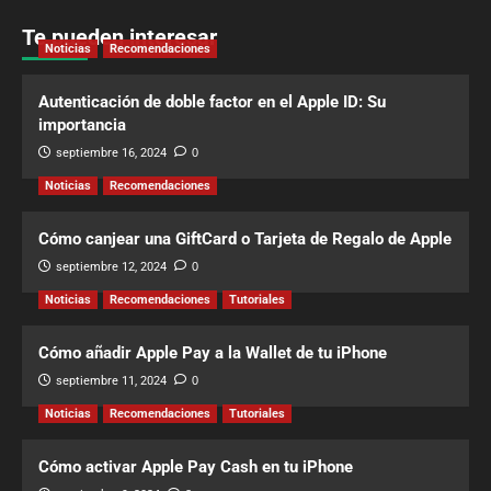
Te pueden interesar
Noticias
Recomendaciones
Autenticación de doble factor en el Apple ID: Su
importancia
septiembre 16, 2024
0
Noticias
Recomendaciones
Cómo canjear una GiftCard o Tarjeta de Regalo de Apple
septiembre 12, 2024
0
Noticias
Recomendaciones
Tutoriales
Cómo añadir Apple Pay a la Wallet de tu iPhone
septiembre 11, 2024
0
Noticias
Recomendaciones
Tutoriales
Cómo activar Apple Pay Cash en tu iPhone