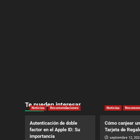
Te pueden interesar
Noticias
Recomendaciones
Noticias
Recomen
Autenticación de doble
Cómo canjear un
factor en el Apple ID: Su
Tarjeta de Regal
importancia
septiembre 12, 202