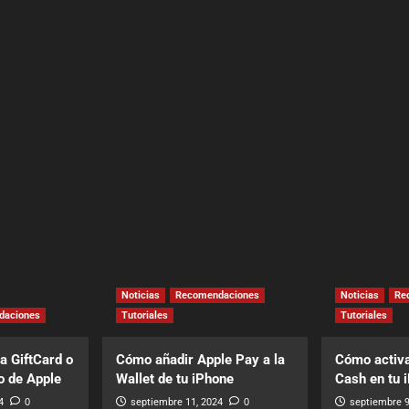
Noticias
Recomendaciones
Noticias
Re
daciones
Tutoriales
Tutoriales
a GiftCard o
Cómo añadir Apple Pay a la
Cómo activa
o de Apple
Wallet de tu iPhone
Cash en tu 
4
0
septiembre 11, 2024
0
septiembre 9