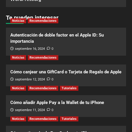
Te pueden interesar
Noticias
Recomendaciones
Autenticación de doble factor en el Apple ID: Su
importancia
septiembre 16, 2024
0
Noticias
Recomendaciones
Cómo canjear una GiftCard o Tarjeta de Regalo de Apple
septiembre 12, 2024
0
Noticias
Recomendaciones
Tutoriales
Cómo añadir Apple Pay a la Wallet de tu iPhone
septiembre 11, 2024
0
Noticias
Recomendaciones
Tutoriales