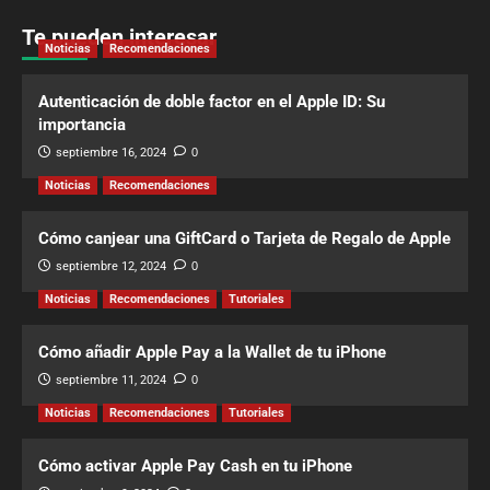
Te pueden interesar
Noticias
Recomendaciones
Autenticación de doble factor en el Apple ID: Su
importancia
septiembre 16, 2024
0
Noticias
Recomendaciones
Cómo canjear una GiftCard o Tarjeta de Regalo de Apple
septiembre 12, 2024
0
Noticias
Recomendaciones
Tutoriales
Cómo añadir Apple Pay a la Wallet de tu iPhone
septiembre 11, 2024
0
Noticias
Recomendaciones
Tutoriales
Cómo activar Apple Pay Cash en tu iPhone