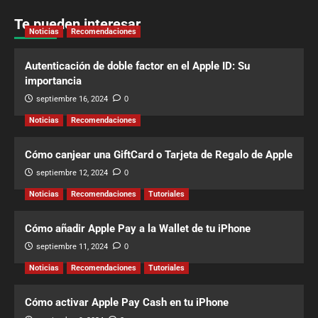
Te pueden interesar
Noticias
Recomendaciones
Autenticación de doble factor en el Apple ID: Su
importancia
septiembre 16, 2024
0
Noticias
Recomendaciones
Cómo canjear una GiftCard o Tarjeta de Regalo de Apple
septiembre 12, 2024
0
Noticias
Recomendaciones
Tutoriales
Cómo añadir Apple Pay a la Wallet de tu iPhone
septiembre 11, 2024
0
Noticias
Recomendaciones
Tutoriales
Cómo activar Apple Pay Cash en tu iPhone