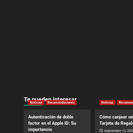
Te pueden interesar
Noticias
Recomendaciones
Noticias
Recomen
Autenticación de doble
Cómo canjear un
factor en el Apple ID: Su
Tarjeta de Regal
importancia
septiembre 12, 202