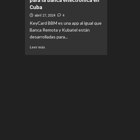
para la banca eltectronica en
Cuba
abril 27, 2024
4
KeyCard BBM es una app al igual que
Banca Remota y Kubatel están
desarrolladas para...
Leer más