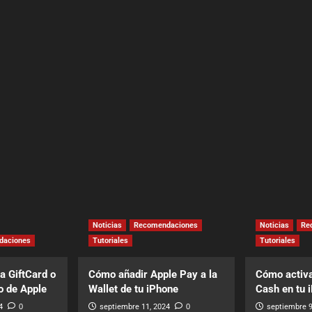
Noticias
Recomendaciones
Noticias
Re
daciones
Tutoriales
Tutoriales
a GiftCard o
Cómo añadir Apple Pay a la
Cómo activa
o de Apple
Wallet de tu iPhone
Cash en tu 
4
0
septiembre 11, 2024
0
septiembre 9