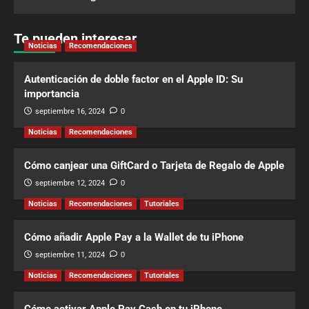
Te pueden interesar
Noticias
Recomendaciones
Autenticación de doble factor en el Apple ID: Su
importancia
septiembre 16, 2024
0
Noticias
Recomendaciones
Cómo canjear una GiftCard o Tarjeta de Regalo de Apple
septiembre 12, 2024
0
Noticias
Recomendaciones
Tutoriales
Cómo añadir Apple Pay a la Wallet de tu iPhone
septiembre 11, 2024
0
Noticias
Recomendaciones
Tutoriales