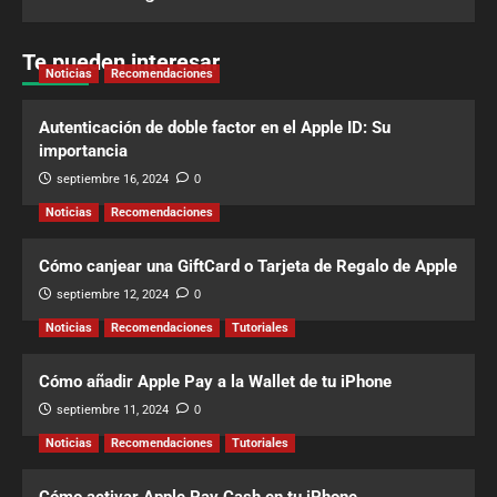
Te pueden interesar
Noticias
Recomendaciones
Autenticación de doble factor en el Apple ID: Su
importancia
septiembre 16, 2024
0
Noticias
Recomendaciones
Cómo canjear una GiftCard o Tarjeta de Regalo de Apple
septiembre 12, 2024
0
Noticias
Recomendaciones
Tutoriales
Cómo añadir Apple Pay a la Wallet de tu iPhone
septiembre 11, 2024
0
Noticias
Recomendaciones
Tutoriales