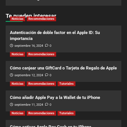
Te pueden interesar
Noticias
Recomendaciones
Autenticación de doble factor en el Apple ID: Su
importancia
septiembre 16, 2024
0
Noticias
Recomendaciones
Cómo canjear una GiftCard o Tarjeta de Regalo de Apple
septiembre 12, 2024
0
Noticias
Recomendaciones
Tutoriales
Cómo añadir Apple Pay a la Wallet de tu iPhone
septiembre 11, 2024
0
Noticias
Recomendaciones
Tutoriales