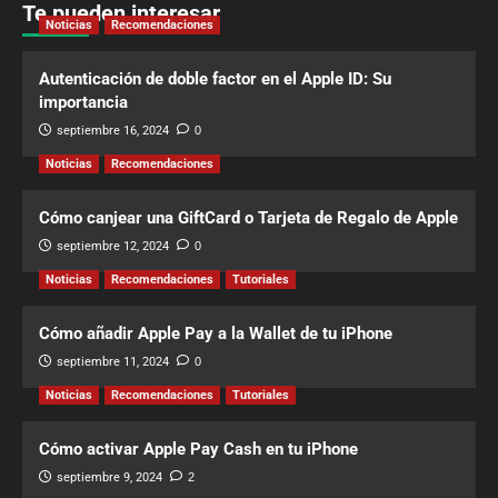
Te pueden interesar
Noticias
Recomendaciones
Autenticación de doble factor en el Apple ID: Su
importancia
septiembre 16, 2024
0
Noticias
Recomendaciones
Cómo canjear una GiftCard o Tarjeta de Regalo de Apple
septiembre 12, 2024
0
Noticias
Recomendaciones
Tutoriales
Cómo añadir Apple Pay a la Wallet de tu iPhone
septiembre 11, 2024
0
Noticias
Recomendaciones
Tutoriales
Cómo activar Apple Pay Cash en tu iPhone
septiembre 9, 2024
2