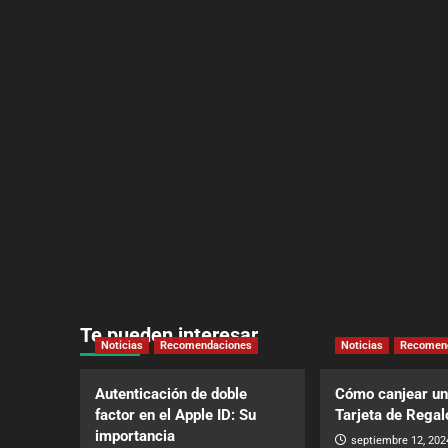
Te pueden interesar
Noticias
Recomendaciones
Noticias
Recomen
Autenticación de doble
Cómo canjear un
factor en el Apple ID: Su
Tarjeta de Regal
importancia
septiembre 12, 202