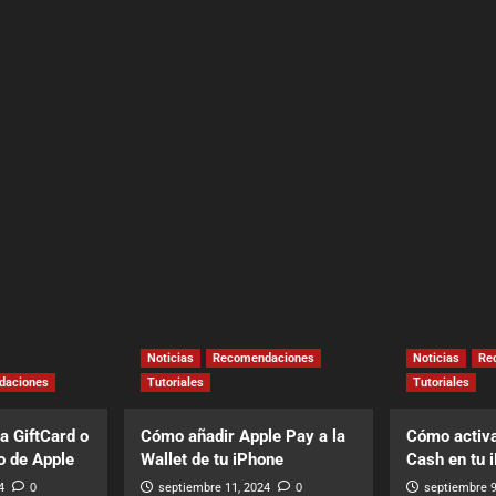
Noticias
Recomendaciones
Noticias
Re
daciones
Tutoriales
Tutoriales
a GiftCard o
Cómo añadir Apple Pay a la
Cómo activa
o de Apple
Wallet de tu iPhone
Cash en tu 
4
0
septiembre 11, 2024
0
septiembre 9