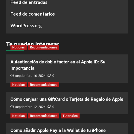
Feed de entradas
Feed de comentarios
WordPress.org
Te pueden interesar
Noticias
Recomendaciones
Autenticación de doble factor en el Apple ID: Su
importancia
septiembre 16, 2024
0
Noticias
Recomendaciones
Cómo canjear una GiftCard o Tarjeta de Regalo de Apple
septiembre 12, 2024
0
Noticias
Recomendaciones
Tutoriales
Cómo añadir Apple Pay a la Wallet de tu iPhone