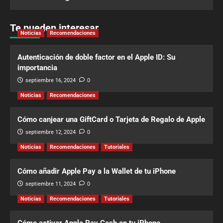
Te pueden interesar
Noticias
Recomendaciones
Autenticación de doble factor en el Apple ID: Su
importancia
septiembre 16, 2024
0
Noticias
Recomendaciones
Cómo canjear una GiftCard o Tarjeta de Regalo de Apple
septiembre 12, 2024
0
Noticias
Recomendaciones
Tutoriales
Cómo añadir Apple Pay a la Wallet de tu iPhone
septiembre 11, 2024
0
Noticias
Recomendaciones
Tutoriales