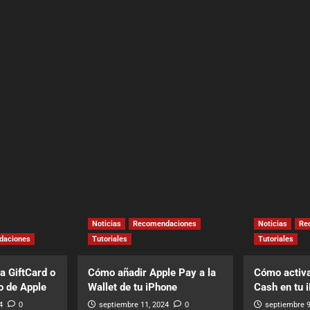
Noticias
Recomendaciones
Noticias
Re
daciones
Tutoriales
Tutoriales
a GiftCard o
Cómo añadir Apple Pay a la
Cómo activa
o de Apple
Wallet de tu iPhone
Cash en tu 
4
0
septiembre 11, 2024
0
septiembre 9