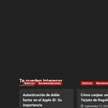
Te pueden interesar
Noticias
Recomendaciones
Noticias
Recomen
Autenticación de doble
Cómo canjear un
factor en el Apple ID: Su
Tarjeta de Regal
importancia
septiembre 12, 202