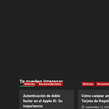
Te pueden interesar
Noticias
Recomendaciones
Noticias
Recomen
Autenticación de doble
Cómo canjear un
factor en el Apple ID: Su
Tarjeta de Regal
importancia
septiembre 12, 202