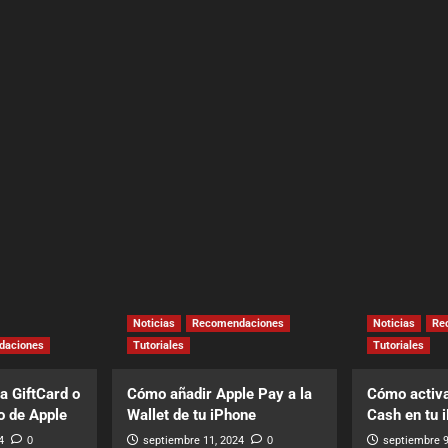
Noticias
Recomendaciones
Noticias
Re
daciones
Tutoriales
Tutoriales
a GiftCard o
Cómo añadir Apple Pay a la
Cómo activa
o de Apple
Wallet de tu iPhone
Cash en tu 
4
0
septiembre 11, 2024
0
septiembre 9