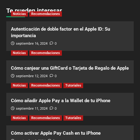
Te pueden interesar
Noticias
Recomendaciones
Autenticación de doble factor en el Apple ID: Su
importancia
septiembre 16, 2024
0
Noticias
Recomendaciones
Cómo canjear una GiftCard o Tarjeta de Regalo de Apple
septiembre 12, 2024
0
Noticias
Recomendaciones
Tutoriales
Cómo añadir Apple Pay a la Wallet de tu iPhone
septiembre 11, 2024
0
Noticias
Recomendaciones
Tutoriales
Cómo activar Apple Pay Cash en tu iPhone