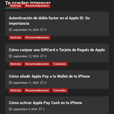
Te pueden interesar
Noticias
Recomendaciones
Autenticación de doble factor en el Apple ID: Su
importancia
septiembre 16, 2024
0
Noticias
Recomendaciones
Cómo canjear una GiftCard o Tarjeta de Regalo de Apple
septiembre 12, 2024
0
Noticias
Recomendaciones
Tutoriales
Cómo añadir Apple Pay a la Wallet de tu iPhone
septiembre 11, 2024
0
Noticias
Recomendaciones
Tutoriales
Cómo activar Apple Pay Cash en tu iPhone
septiembre 9, 2024
2