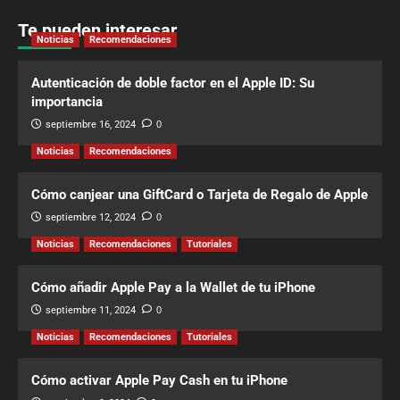
Te pueden interesar
Noticias
Recomendaciones
Autenticación de doble factor en el Apple ID: Su
importancia
septiembre 16, 2024
0
Noticias
Recomendaciones
Cómo canjear una GiftCard o Tarjeta de Regalo de Apple
septiembre 12, 2024
0
Noticias
Recomendaciones
Tutoriales
Cómo añadir Apple Pay a la Wallet de tu iPhone
septiembre 11, 2024
0
Noticias
Recomendaciones
Tutoriales
Cómo activar Apple Pay Cash en tu iPhone